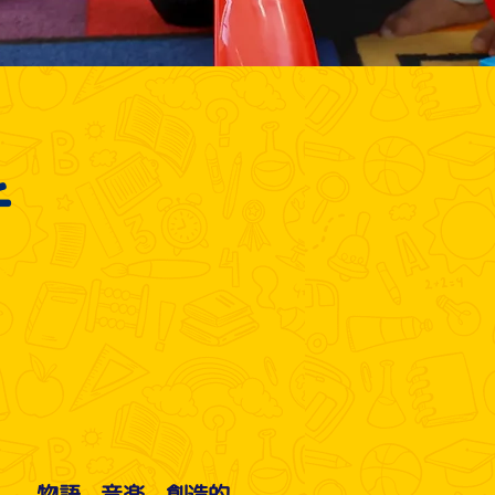
チ
礎
物語、音楽、創造的