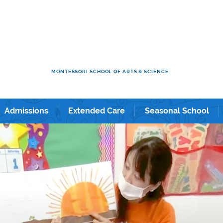
ol & Kindergarten in Shintomicho / Tsukiji / Ginza / and Shin-
MONTESSORI SCHOOL OF ARTS & SCIENCE
Admissions
Extended Care
Seasonal School