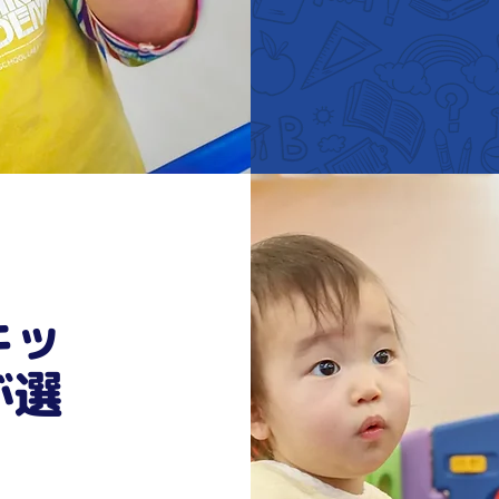
キッ
が選