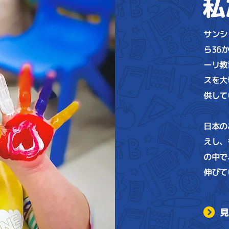
私
サンシ
ら36
ーリ教
スを大
供して
日本の
えし、
の中で
伸びて