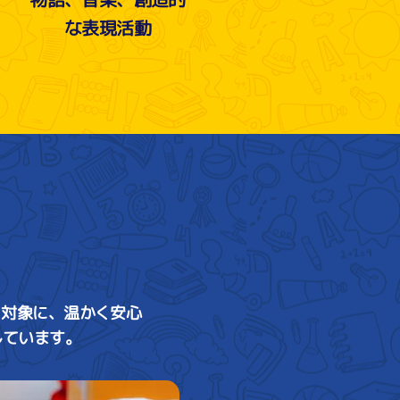
な表現活動
を対象に、温かく安心
しています。