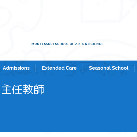
ol & Kindergarten in Shintomicho / Tsukiji / Ginza / and Shin-
MONTESSORI SCHOOL OF ARTS & SCIENCE
Admissions
Extended Care
Seasonal School
r | 主任教師