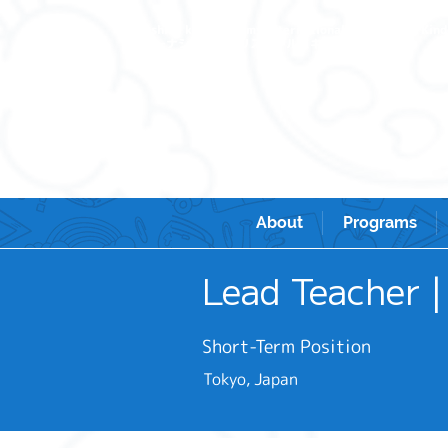
Sunshine kids academy International Prescho
ンターナショナルプリスクール＆キンダーガーテン。
About
Programs
Lead Teache
Short-Term Position
Tokyo, Japan