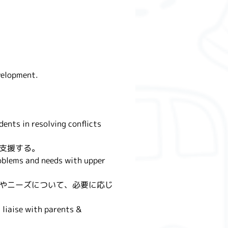
evelopment.
ents in resolving conflicts 
支援する。
roblems and needs with upper 
やニーズについて、必要に応じ
liaise with parents & 