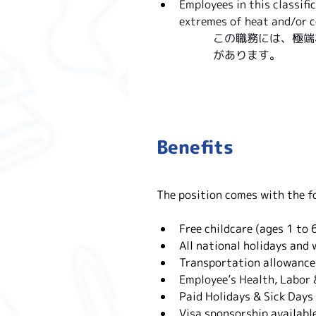
Employees in this classif
extremes of heat and/or c
この職務には、極端
があります
。
Benefits
The position comes with the 
Free childcare (ages 1 
All national holidays 
Transportation allow
Employee’s Health, L
Paid Holidays & Sick
Visa sponsorship ava